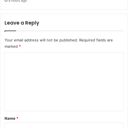
9 hours ago
Leave a Reply
Your email address will not be published.
Required fields are
marked
*
C
o
m
m
e
n
t
*
Name
*