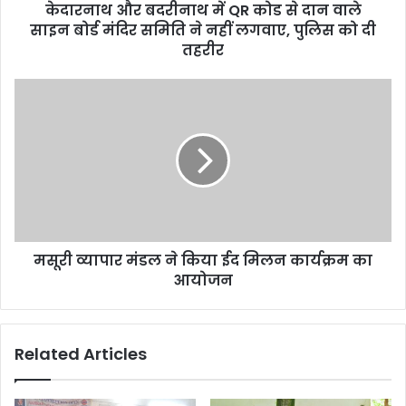
केदारनाथ और बदरीनाथ में QR कोड से दान वाले
साइन
बोर्ड
साइन बोर्ड मंदिर समिति ने नहीं लगवाए, पुलिस को दी
मंदिर
तहरीर
समिति
ने
मसूरी
नहीं
व्यापार
लगवाए,
मंडल
पुलिस
ने
को
किया
दी
ईद
तहरीर
मिलन
कार्यक्रम
का
मसूरी व्यापार मंडल ने किया ईद मिलन कार्यक्रम का
आयोजन
आयोजन
Related Articles