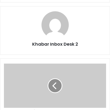
Khabar Inbox Desk 2
केदारनाथ
और
बदरीनाथ
में
QR
कोड
से
दान
वाले