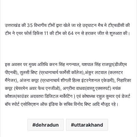
उत्तराखंड की 35 विभागीय टीमों द्वारा खेले जा रहे उद्घाटन मैच मे टीएचडीसी की
टीम ने एयर फोर्स डिफेंस 11 की टीम को 64 रन से हराकर जीत से शुरुआत की।
इस अवसर पर मुख्य अतिथि करन सिंह नगन्याल, यशपाल सिंह राजपूत(डीजीएम
पीएनबी), तुलसी बिष्ट (प्रधानाचार्य फार्मेसी कॉलेज),अंकुर लटवाल (कलस्टर
मैंनेजर), अंजना कपूर (प्रधानाचार्य शीगली हिल्स इंटरनेशनल एकेडमी), निहारिका
कपूर (चेयरमेन अवर फेथ एनजीओ), अग्रीमा वाधवा(वास्तु एक्सस्पर्ट) मयंक
कौशल(फाउंडर अदवतरा डिजिटल मार्केटिंग ) एवं कोषाध्य्क्ष राहुल कुमार एवं डेजर्ट
बॉय स्पोर्ट एसोसिएशन ऑफ इंडिया के सचिव विनोद बिष्ट आदि मौजूद रहे।
dehradun
uttarakhand