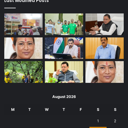
Last Modified Posts
August 2026
M
T
W
T
F
S
S
1
2