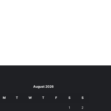
August 2026
M
T
W
T
F
S
S
1
2