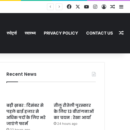
Facebook
X
YouTube
Instagram
Log In
Random
Si
Ra
स्पोर्ट्स
स्वास्थ्य
PRIVACY POLICY
CONTACT US
Recent News
बड़ी ख़बर : दिसंबर से
तीलू रौतेली पुरस्कार
पहले ढाई हजार से
के लिए 13 वीरांगनाओं
अधिक पदों के लिए भरे
का चयन : रेखा आर्या
जाएंगे फार्म
24 hours ago
22 hours ago