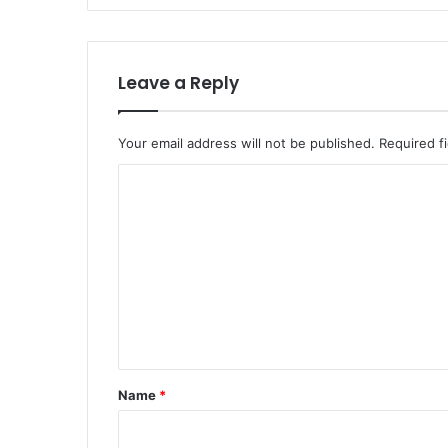
Leave a Reply
Your email address will not be published.
Required f
C
o
m
m
e
n
t
*
Name
*