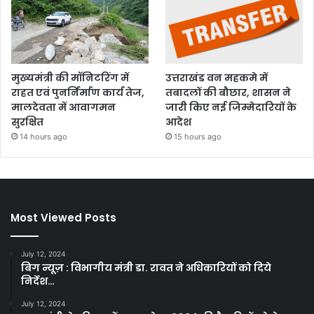
मुख्यमंत्री की मॉनिटरिंग में
उत्तराखंड वन महकमे में
राहत एवं पुनर्निर्माण कार्य तेज,
तबादलों की बौछार, शासन ने
मालदेवता में आवागमन
जारी किए नई जिम्मेदारियों के
सुरक्षित
आदेश
14 hours ago
15 hours ago
Most Viewed Posts
July 12, 2024
बिग न्यूज़ : विभागीय मंत्री डा. रावत ने अधिकारियों को दिये
निर्देश…
July 12, 2024