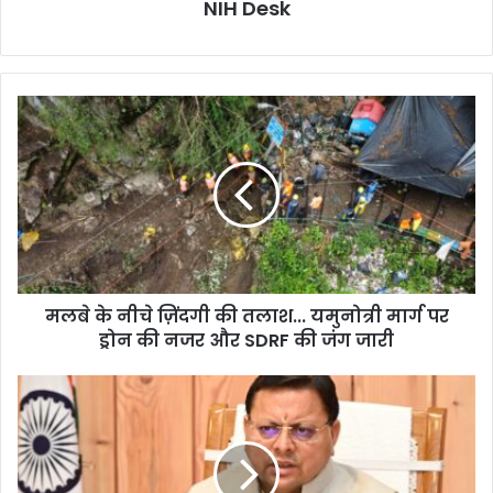
NIH Desk
मलबे
के
नीचे
ज़िंदगी
की
तलाश...
यमुनोत्री
मार्ग
पर
मलबे के नीचे ज़िंदगी की तलाश... यमुनोत्री मार्ग पर
ड्रोन
की
ड्रोन की नजर और SDRF की जंग जारी
नजर
और
मुख्यमंत्री
SDRF
पुष्कर
की
सिंह
जंग
धामी
जारी
की