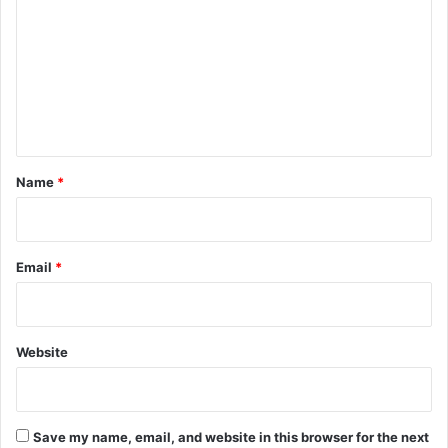
m
m
e
n
t
*
Name
*
Email
*
Website
Save my name, email, and website in this browser for the next