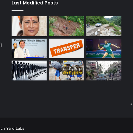
Last Modified Posts
को
«
ech Yard Labs