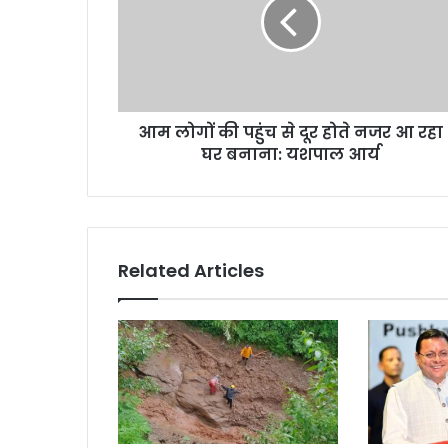
पहुंच
से
दूर
होते
नजर
आ
आम लोगों की पहुंच से दूर होते नजर आ रहा
रहा
घर
घर बनाना: यशपाल आर्य
बनाना:
यशपाल
आर्य
Related Articles