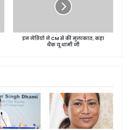
CM
से
की
मुलाकात,
कहा
थैंक
इन नेत्रियो ने CM से की मुलाकात, कहा
यू
धामी
थैंक यू धामी जी
जी