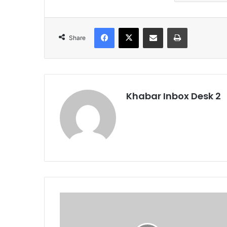
Facebook
X
Share via Email
Print
Share
Khabar Inbox Desk 2
आम
लोगों
की