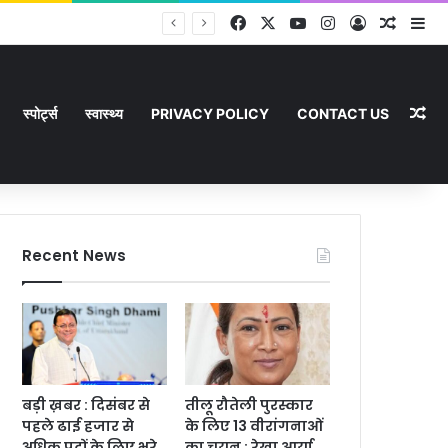
Facebook
X
YouTube
Instagram
Log In
Random
Si
Ra
स्पोर्ट्स
स्वास्थ्य
PRIVACY POLICY
CONTACT US
Recent News
बड़ी ख़बर : दिसंबर से
तीलू रौतेली पुरस्कार
पहले ढाई हजार से
के लिए 13 वीरांगनाओं
अधिक पदों के लिए भरे
का चयन : रेखा आर्या