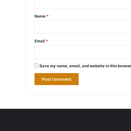
t
*
Name
*
Email
*
Save my name, email, and website in this browse