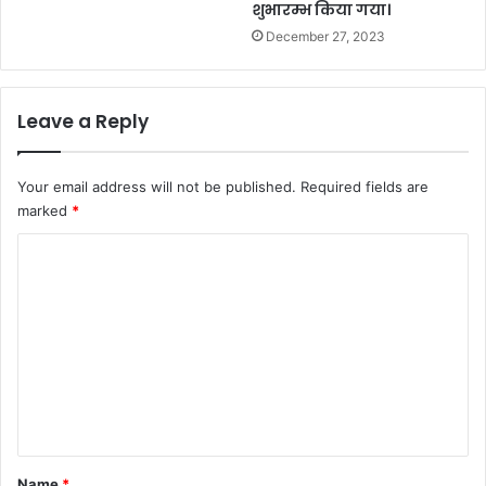
शुभारम्भ किया गया।
December 27, 2023
Leave a Reply
Your email address will not be published.
Required fields are
marked
*
C
o
m
m
e
n
t
*
Name
*