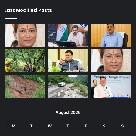
Last Modified Posts
August 2026
M
T
W
T
F
S
S