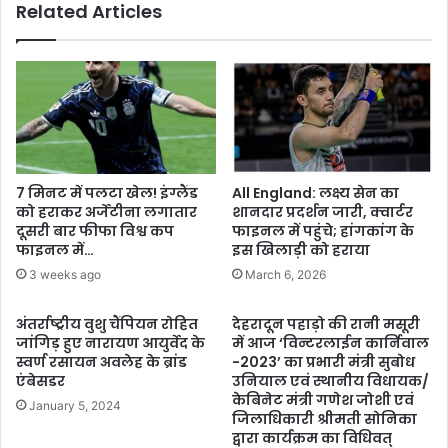
Related Articles
समीक्षा
बैठक,
दिए
निर्देश...
7 मिनट में पलटा खेल! इंग्लैंड
All England: लक्ष्य सेन का
को हराकर अर्जेंटीना लगातार
शानदार प्रदर्शन जारी, क्वार्टर
दूसरी बार फीफा विश्व कप
फाइनल में पहुंचे; हांगकांग के
फाइनल में…
इस खिलाड़ी को हराया
3 weeks ago
March 6, 2026
अंतर्राष्ट्रीय वुशु चैंपियन रोहित
देहरादून पहाड़ो की रानी मसूरी
जांगिड़ हुए नारायण आयुर्वेद के
में आज ‘विन्टरलाईन कार्निवाल
स्वर्ण रसायन अवलेह के ब्रांड
-2023’ का प्रभारी मंत्री सुबोध
एंबेसडर
उनियाल एवं स्थानीय विधायक/
केबिनेट मंत्री गणेश जोशी एवं
January 5, 2024
जिलाधिकारी श्रीमती सोनिका
द्वारा कार्यक्रम का विधिवत्