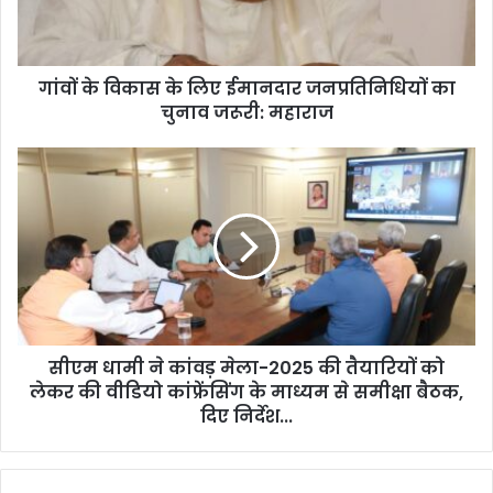
जनप्रतिनिधियों
का
चुनाव
गांवों के विकास के लिए ईमानदार जनप्रतिनिधियों का
जरूरी:
महाराज
चुनाव जरूरी: महाराज
सीएम
धामी
ने
कांवड़
मेला-2025
की
तैयारियों
को
लेकर
सीएम धामी ने कांवड़ मेला-2025 की तैयारियों को
की
वीडियो
लेकर की वीडियो कांफ्रेंसिंग के माध्यम से समीक्षा बैठक,
कांफ्रेंसिंग
दिए निर्देश...
के
माध्यम
से