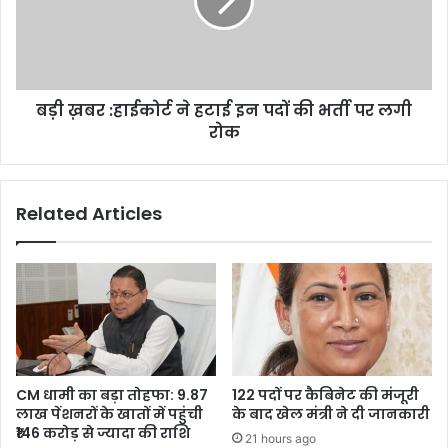
हटाई
इन
पदों
की
भर्ती
बड़ी ख़बर :हाईकोर्ट ने हटाई इन पदों की भर्ती पर लगी
पर
लगी
रोक
रोक
Related Articles
CM धामी का बड़ा तोहफा: 9.87
122 पदों पर कैबिनेट की मंजूरी
लाख पेंशनरों के खातों में पहुंची
के बाद खेल मंत्री ने दी जानकारी
₹146 करोड़ से ज्यादा की राशि
21 hours ago