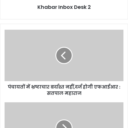
Khabar Inbox Desk 2
पंचायतों
में
भ्रष्टाचार
बर्दाश्त
नहीं,दर्ज
होगी
एफआईआर
:
सतपाल
पंचायतों में भ्रष्टाचार बर्दाश्त नहीं,दर्ज होगी एफआईआर :
महाराज
सतपाल महाराज
बड़ी
ख़बर
:हाईकोर्ट
ने