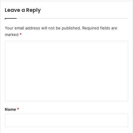
Leave a Reply
Your email address will not be published.
Required fields are
marked
*
C
o
m
m
e
n
t
*
Name
*