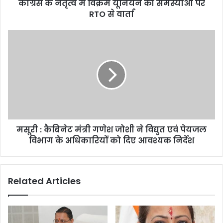
कांग्रेस के नेतृत्व में विक्रम यूनियन की समस्याओं पर
RTO
से
RTO से वार्ता
वार्ता
मसूरी
:
कैबिनेट
मंत्री
गणेश
जोशी
ने
विद्युत
एवं
मसूरी : कैबिनेट मंत्री गणेश जोशी ने विद्युत एवं पेयजल
पेयजल
विभाग
विभाग के अधिकारियों को दिए आवश्यक निर्देश
के
अधिकारियों
को
Related Articles
दिए
आवश्यक
निर्देश