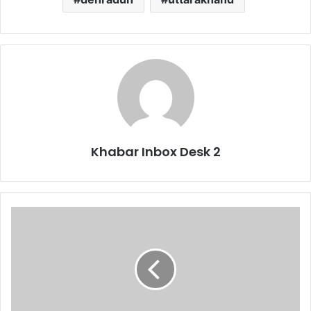
Khabar Inbox Desk 2
कैबिनेट
बैठक
संपन्न,
कैबिनेट
के
फैसले
पढ़िए..