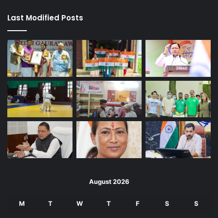
Last Modified Posts
August 2026
M
T
W
T
F
S
S