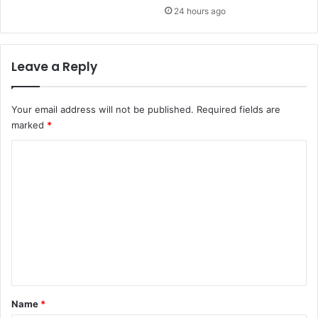
24 hours ago
Leave a Reply
Your email address will not be published.
Required fields are
marked
*
C
o
m
m
e
n
t
*
Name
*