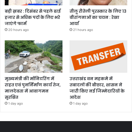
बड़ी ख़बर : दिसंबर से पहले ढाई
तीलू रौतेली पुरस्कार के लिए 13
हजार से अधिक पदों के लिए भरे
वीरांगनाओं का चयन : रेखा
जाएंगे फार्म
आर्या
20 hours ago
21 hours ago
मुख्यमंत्री की मॉनिटरिंग में
उत्तराखंड वन महकमे में
राहत एवं पुनर्निर्माण कार्य तेज,
तबादलों की बौछार, शासन ने
मालदेवता में आवागमन
जारी किए नई जिम्मेदारियों के
सुरक्षित
आदेश
1 day ago
1 day ago