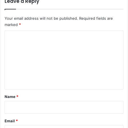
Leave a Reply
Your email address will not be published.
Required fields are
marked
*
C
o
m
m
e
n
t
*
Name
*
Email
*