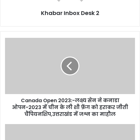
Khabar Inbox Desk 2
Canada
Open
2023:-
लक्ष्य
सेन
ने
कनाडा
ओपन-2023
में
Canada Open 2023:-लक्ष्य सेन ने कनाडा
चीन
के
ओपन-2023 में चीन के ली शी फ़ेंग को हराकर जीती
ली
चैंपियनशिप,उत्तराखंड में जश्न का माहौल
शी
फ़ेंग
बच्चे
को
हैं
हराकर