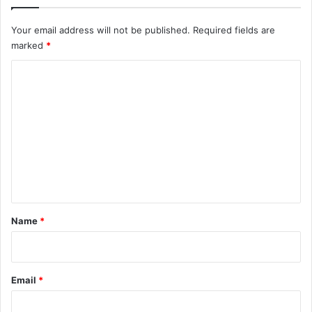
Your email address will not be published.
Required fields are
marked
*
C
o
m
m
e
n
t
*
Name
*
Email
*