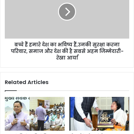
हमारे
जीती
देश
चैंपियनशिप,उत्तराखंड
का
में
भविष्य
जश्न
हैं,उनकी
का
सुरक्षा
माहौल
करना
बच्चे हैं हमारे देश का भविष्य हैं,उनकी सुरक्षा करना
परिवार,
समाज
परिवार, समाज और देश की है सबसे अहम जिम्मेदारी-
और
रेखा आर्या
देश
की
है
Related Articles
सबसे
अहम
जिम्मेदारी-
रेखा
आर्या