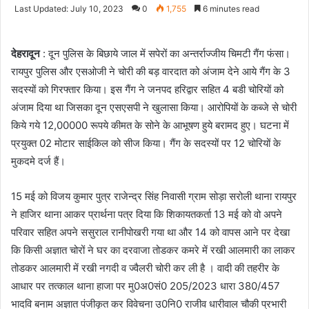
an
Last Updated: July 10, 2023
0
1,755
6 minutes read
email
देहरादून
: दून पुलिस के बिछाये जाल में सपेरों का अन्तर्राज्जीय चिमटी गैंग फंसा।
रायपुर पुलिस और एसओजी ने चोरी की बड़ वारदात को अंजाम देने आये गैंग के 3
सदस्यों को गिरफ्तार किया। इस गैंग ने जनपद हरिद्वार सहित 4 बडी चोरियों को
अंजाम दिया था जिसका दून‌ एसएसपी ने खुलासा किया। आरोपियों के कब्जे से चोरी
किये गये 12,00000 रूपये कीमत के सोने के आभूषण हुये बरामद हुए। घटना में
प्रयुक्त 02 मोटार साईकिल को सीज किया। गैंग के सदस्यों पर 12 चोरियों के
मुकदमे दर्ज हैं।
15 मई को विजय कुमार पुत्र राजेन्द्र सिंह निवासी ग्राम सोड़ा सरोली थाना रायपुर
ने हाजिर थाना आकर प्रार्थना पत्र दिया कि शिकायतकर्ता 13 मई को वो अपने
परिवार सहित अपने ससुराल रानीपोखरी गया था और 14 को वापस आने पर देखा
कि किसी अज्ञात चोरों ने घर का दरवाजा तोडकर कमरे में रखी आलमारी का लाकर
तोडकर आलमारी में रखी नगदी व ज्वैलरी चोरी कर ली है । वादी की तहरीर के
आधार पर तत्काल थाना हाजा पर मु0अ0सं0 205/2023 धारा 380/457
भादवि बनाम अज्ञात पंजीकृत कर विवेचना उ0नि0 राजीव धारीवाल चौकी प्रभारी