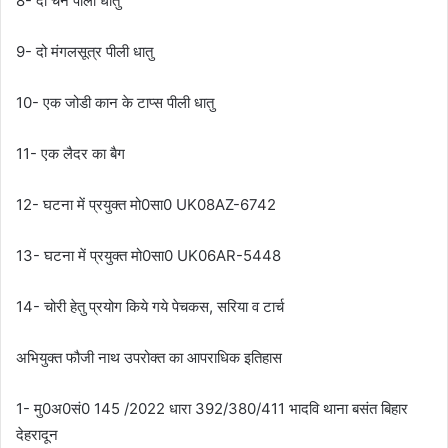
8- दो चैन पीली धातु
9- दो मंगलसूत्र पीली धातु
10- एक जोडी कान के टाप्स पीली धातु
11- एक लैदर का बैग
12- घटना में प्रयुक्त मो0सा0 UK08AZ-6742
13- घटना में प्रयुक्त मो0सा0 UK06AR-5448
14- चोरी हेतु प्रयोग किये गये पेचकस, सरिया व टार्च
अभियुक्त फौजी नाथ उपरोक्त का आपराधिक इतिहास
1- मु0अ0सं0 145 /2022 धारा 392/380/411 भादवि थाना बसंत बिहार
देहरादून