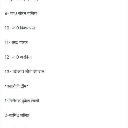
9- का0 सौरभ वालिया
10- का0 किशनपाल
11- का0 पंकज
12- का0 अरविन्द
13- म0का0 शोभा सेमवाल
*एसओजी टीम*
1-निरीक्षक मुकेश त्यागी
2-कानि0 ललित