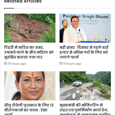
Related Articles
उधर
टिहरी में बारिश का असर,
बड़ी ख़बर : दिसंबर से पहले ढाई
उफनते नाले के बीच महिला को
हजार से अधिक पदों के लिए भरे
सुरक्षित कराया गया पार
जाएंगे फार्म
19 hours ago
19 hours ago
तीलू रौतेली पुरस्कार के लिए 13
मुख्यमंत्री की मॉनिटरिंग में
वीरांगनाओं का चयन : रेखा
राहत एवं पुनर्निर्माण कार्य तेज,
आर्या
मालदेवता में आवागमन सुरक्षित