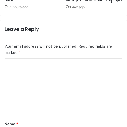
21 hours ago
1 day ago
Leave a Reply
Your email address will not be published.
Required fields are
marked
*
C
o
m
m
e
n
t
*
Name
*