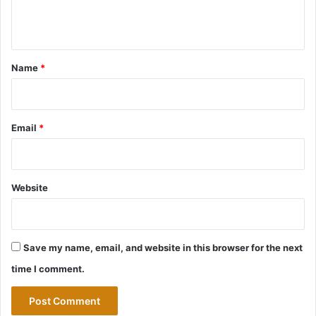
n
t
*
Name
*
Email
*
Website
Save my name, email, and website in this browser for the next
time I comment.