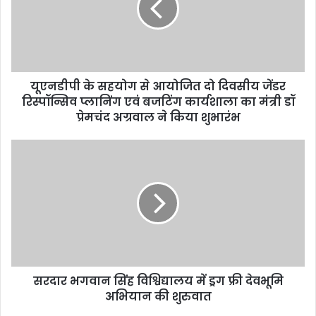
आयोजित
दो
दिवसीय
जेंडर
रिस्पॉन्सिव
यूएनडीपी के सहयोग से आयोजित दो दिवसीय जेंडर
प्लानिंग
एवं
रिस्पॉन्सिव प्लानिंग एवं बजटिंग कार्यशाला का मंत्री डॉ
बजटिंग
प्रेमचंद अग्रवाल ने किया शुभारंभ
कार्यशाला
का
सरदार
मंत्री
भगवान
डॉ
सिंह
प्रेमचंद
विश्विद्यालय
अग्रवाल
में
ने
ड्रग
किया
फ्री
शुभारंभ
देवभूमि
अभियान
सरदार भगवान सिंह विश्विद्यालय में ड्रग फ्री देवभूमि
की
शुरुवात
अभियान की शुरुवात