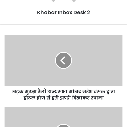
Khabar Inbox Desk 2
सड़क
सुरक्षा
रैली
राज्यसभा
सांसद
नरेश
बंसल
द्वारा
होटल
सड़क सुरक्षा रैली राज्यसभा सांसद नरेश बंसल द्वारा
द्रोण
से
होटल द्रोण से हरी झण्डी दिखाकर रवाना
हरी
झण्डी
मंत्री
दिखाकर
अग्रवाल
रवाना
ने