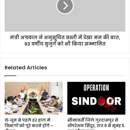
अनुसूचित
बस्ती
में
देखा
मन
की
मंत्री अग्रवाल ने अनुसूचित बस्ती में देखा मन की बात,
बात,
93
93 वर्षीय बुजुर्ग को भी किया सम्मानित
वर्षीय
बुजुर्ग
को
Related Articles
भी
किया
सम्मानित
15 जून से पहले हर हाल में
सीमावर्ती जिले गुरदासपुर में
विभागों को पूरे करने होंगे –
ऑपरेशन सिंदूर, रात 9 से सुबह 5