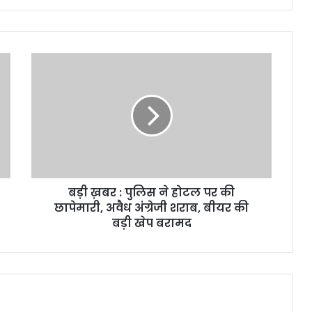
बड़ी
ख़बर
:
पुलिस
ने
होटल
पर
की
छापेमारी,
बड़ी ख़बर : पुलिस ने होटल पर की
अवैध
अंग्रेजी
छापेमारी, अवैध अंग्रेजी शराब, बीयर की
शराब,
बड़ी खेप बरामद
बीयर
की
बड़ी
खेप
बरामद