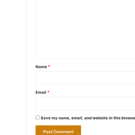
C
o
m
m
e
n
t
*
Name
*
Email
*
Save my name, email, and website in this browse