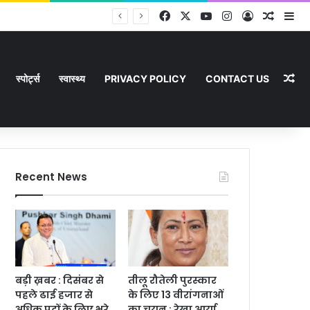
Facebook
X
YouTube
Instagram
Log In
Random
Si
Ra
स्पोर्ट्स
स्वास्थ्य
PRIVACY POLICY
CONTACT US
Recent News
बड़ी ख़बर : दिसंबर से
तीलू रौतेली पुरस्कार
पहले ढाई हजार से
के लिए 13 वीरांगनाओं
अधिक पदों के लिए भरे
का चयन : रेखा आर्या