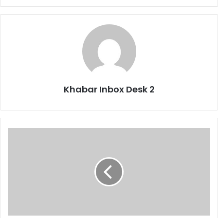
Khabar Inbox Desk 2
उत्तराखंड
:
कुमाऊं
की
पहाड़ियाँ
रेशम
उत्पादन
केंद्र
के