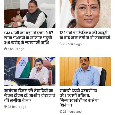
ने
दी
जानकारी
CM धामी का बड़ा तोहफा: 9.87
122 पदों पर कैबिनेट की मंजूरी
लाख पेंशनरों के खातों में पहुंची
के बाद खेल मंत्री ने दी जानकारी
₹146 करोड़ से ज्यादा की राशि
23 hours ago
7 hours ago
स्वतंत्रता दिवस की तैयारियों को
नकली डेयरी उत्पादों पर
लेकर डीएम डॉ. आशीष चौहान ने
प्रदेशव्यापी प्रतिबंध,
की समीक्षा बैठक
मिलावटखोरों पर कसेगा
शिकंजा
23 hours ago
23 hours ago