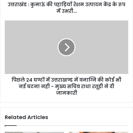
उत्तराखंड : कुमाऊं की पहाड़ियाँ रेशम उत्पादन केंद्र के रूप
रूप
में
में उभरी...
उभरी...
पिछले
24
घण्टों
में
उत्तराखण्ड
में
वनाग्नि
की
कोई
पिछले 24 घण्टों में उत्तराखण्ड में वनाग्नि की कोई भी
भी
नई
नई घटना नही - मुख्य सचिव राधा रतूड़ी ने दी
घटना
जानकारी
नही
-
मुख्य
Related Articles
सचिव
राधा
रतूड़ी