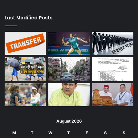
Last Modified Posts
August 2026
M
T
W
T
F
S
S