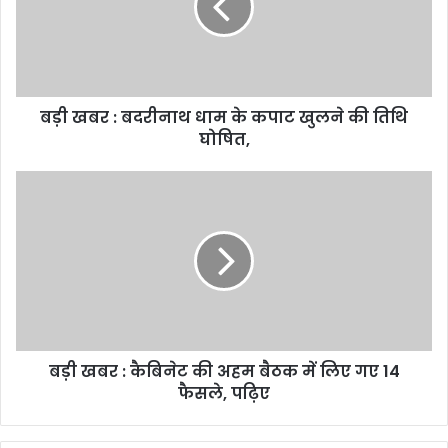
के
कपाट
खुलने
की
तिथि
बड़ी खबर : बदरीनाथ धाम के कपाट खुलने की तिथि
घोषित,
घोषित,
बड़ी
खबर
:
कैबिनेट
की
अहम
बैठक
में
लिए
बड़ी खबर : कैबिनेट की अहम बैठक में लिए गए 14
गए
14
फैसले, पढ़िए
फैसले,
पढ़िए