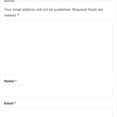
Your email address will not be published.
Required fields are
marked
*
C
o
m
m
e
n
t
*
Name
*
Email
*