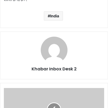
India
Khabar Inbox Desk 2
बड़ी
खबर
: बदरीनाथ
धाम