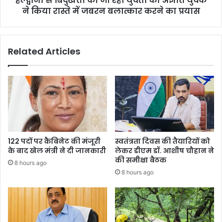
हल्द्वानी से बिंदुखत्ता को जा रही युवती को अज्ञात युवक
ने
ने किया रास्ते में जबरन बलात्कार करने का प्रयास
किया
रास्ते
में
Related Articles
जबरन
बलात्कार
करने
का
प्रयास
122 पदों पर कैबिनेट की मंजूरी
स्वतंत्रता दिवस की तैयारियों को
के बाद खेल मंत्री ने दी जानकारी
लेकर डीएम डॉ. आशीष चौहान ने
की समीक्षा बैठक
8 hours ago
8 hours ago