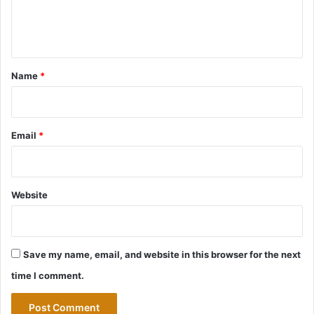
e
n
t
*
Name
*
Email
*
Website
Save my name, email, and website in this browser for the next
time I comment.