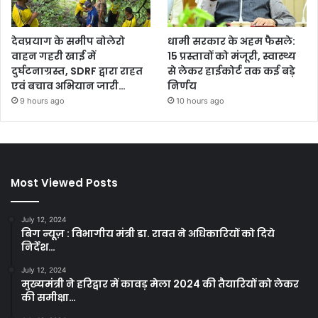
देवप्रयाग के समीप बोलेरो
धामी सरकार के अहम फैसले:
वाहन गहरी खाई में
15 प्रस्तावों को मंजूरी, स्वास्थ्य
दुर्घटनाग्रस्त, SDRF द्वारा राहत
से लेकर हाईकोर्ट तक कई बड़े
एवं बचाव अभियान जारी…
निर्णय
9 hours ago
10 hours ago
Most Viewed Posts
July 12, 2024
बिग न्यूज़ : विभागीय मंत्री डा. रावत ने अधिकारियों को दिये
निर्देश…
July 12, 2024
मुख्यमंत्री ने हरिद्वार में कावड़ मेला 2024 की तैयारियों को लेकर
की समीक्षा…