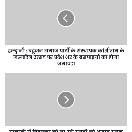
:
बहुजन
समाज
पार्टी
के
संस्थापक
कांशीराम
के
हल्द्वानी : बहुजन समाज पार्टी के संस्थापक कांशीराम के
जन्मदिन
उत्सव
जन्मदिन उत्सव पर प्रदेश भर के बसपाइयों का होगा
पर
जमावड़ा
प्रदेश
भर
हल्द्वानी
के
से
बसपाइयों
बिंदुखत्ता
का
को
होगा
जा
जमावड़ा
रही
युवती
को
अज्ञात
युवक