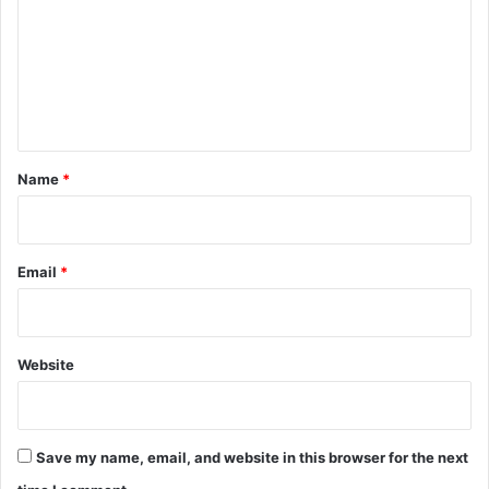
m
m
e
n
t
*
Name
*
Email
*
Website
Save my name, email, and website in this browser for the next