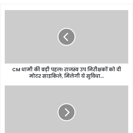
CM
धामी
की
बड़ी
पहल!
राजस्व
उप
निरीक्षकों
को
CM धामी की बड़ी पहल! राजस्व उप निरीक्षकों को दी
दी
मोटर
मोटर साइकिले, मिलेगी ये सुविधा...
साइकिले,
मिलेगी
उत्तराखंड
ये
में
सुविधा...
स्वास्थ्य
महकमे
से
आज
की
बड़ी