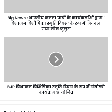
के
कार्यकर्ताओं
द्वारा
Big News : भारतीय जनता पार्टी के कार्यकर्ताओं द्वारा '
'
विभाजन
विभाजन विभीषिका स्मृति दिवस' के रूप में निकाला
विभीषिका
गया मौन जुलूस
स्मृति
दिवस'
BJP
के
विभाजन
रूप
विभिषिका
में
स्मृति
निकाला
दिवस
गया
के
मौन
रूप
जुलूस
में
संगोष्ठी
BJP विभाजन विभिषिका स्मृति दिवस के रूप में संगोष्ठी
कार्यक्रम
आयोजित
कार्यक्रम आयोजित