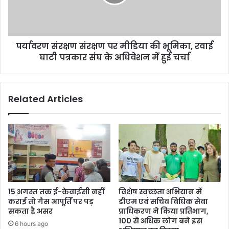
भविष्य
की
एवं
भूमिका,
दीर्घ
रवाई
आयु
घाटी
की
पर्यावरण संरक्षण संरक्षण पर मीडिया की भूमिका, रवाई
पत्रकार
कामना
संघ
घाटी पत्रकार संघ के अधिवेशन में हुई चर्चा
की
के
अधिवेशन
में
Related Articles
हुई
चर्चा
15 अगस्त तक ई-केवाईसी नहीं
विशेष स्वच्छता अभियान में
कराई तो गैस आपूर्ति पर पड़
डीएम एवं सचिव विधिक सेवा
सकता है असर
प्राधिकरण ने किया प्रतिभाग,
100 से अधिक लोग बने इस
6 hours ago