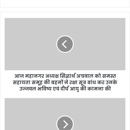
आज
महानगर
अध्यक्ष
सिद्धार्थ
अग्रवाल
को
समस्त
सहायता
समूह
आज महानगर अध्यक्ष सिद्धार्थ अग्रवाल को समस्त
की
बहनों
सहायता समूह की बहनों ने रक्षा सूत्र बांध कर उनके
ने
उज्जवल भविष्य एवं दीर्घ आयु की कामना की
रक्षा
सूत्र
पर्यावरण
बांध
संरक्षण
कर
संरक्षण
उनके
पर
उज्जवल
मीडिया