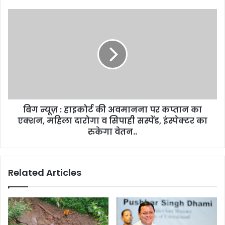
खैर
नहीं,
बिग
'तीसरी
न्यूज़
आंख'
:
से
हाइकोर्ट
रखी
की
जा
अवमानना
रही
पर
नज़र
कप्तान
का
बिग न्यूज़ : हाइकोर्ट की अवमानना पर कप्तान का
एक्शन,
महिला
एक्शन, महिला दारोगा व सिपाही सस्पेंड, इंस्पेक्टर का
दारोगा
रुकेगा वेतन..
व
सिपाही
सस्पेंड,
Related Articles
इंस्पेक्टर
का
रुकेगा
वेतन..