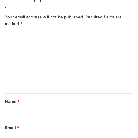
Your email address will not be published.
Required fields are
marked
*
C
o
m
m
e
n
t
*
Name
*
Email
*