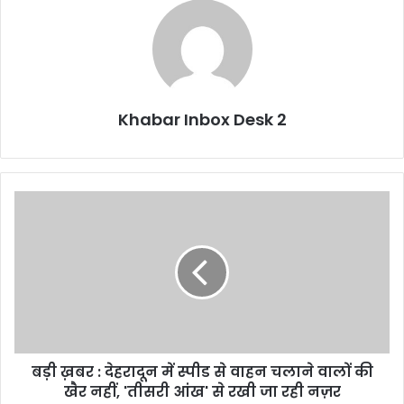
Khabar Inbox Desk 2
बड़ी
ख़बर
:
देहरादून
में
स्पीड
से
वाहन
चलाने
बड़ी ख़बर : देहरादून में स्पीड से वाहन चलाने वालों की
वालों
की
खैर नहीं, 'तीसरी आंख' से रखी जा रही नज़र