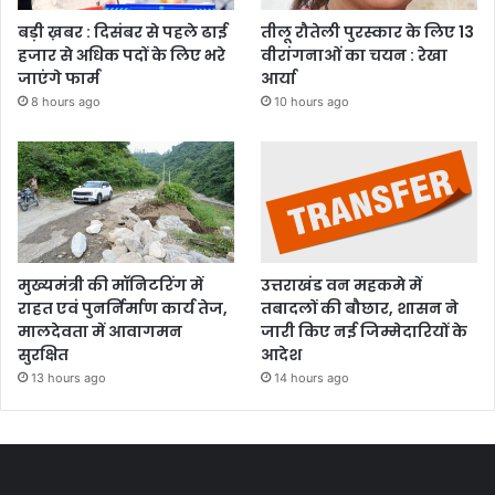
बड़ी ख़बर : दिसंबर से पहले ढाई
तीलू रौतेली पुरस्कार के लिए 13
हजार से अधिक पदों के लिए भरे
वीरांगनाओं का चयन : रेखा
जाएंगे फार्म
आर्या
8 hours ago
10 hours ago
मुख्यमंत्री की मॉनिटरिंग में
उत्तराखंड वन महकमे में
राहत एवं पुनर्निर्माण कार्य तेज,
तबादलों की बौछार, शासन ने
मालदेवता में आवागमन
जारी किए नई जिम्मेदारियों के
सुरक्षित
आदेश
13 hours ago
14 hours ago