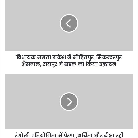
ममता
राकेश
ने
मोहितपुर,
सिकन्दरपुर
भैंसवाल,
रायपुर
में
विधायक ममता राकेश ने मोहितपुर, सिकन्दरपुर
सड़क
का
भैंसवाल, रायपुर में सड़क का किया उद्घाटन
किया
उद्घाटन
रंगोली
प्रतियोगिता
में
प्रेरणा,अर्चिता
और
दीक्षा
रही
अव्वल
रंगोली प्रतियोगिता में प्रेरणा,अर्चिता और दीक्षा रही