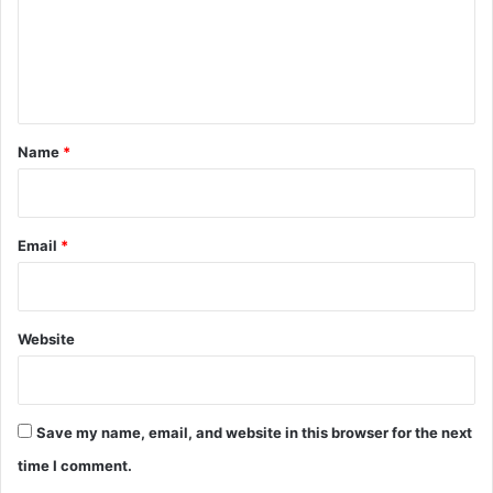
m
e
n
t
*
Name
*
Email
*
Website
Save my name, email, and website in this browser for the next
time I comment.