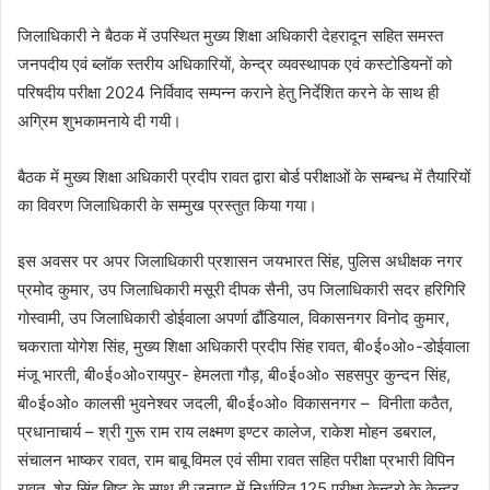
जिलाधिकारी ने बैठक में उपस्थित मुख्य शिक्षा अधिकारी देहरादून सहित समस्त
जनपदीय एवं ब्लॉक स्तरीय अधिकारियों, केन्द्र व्यवस्थापक एवं कस्टोडियनों को
परिषदीय परीक्षा 2024 निर्विवाद सम्पन्न कराने हेतु निर्देशित करने के साथ ही
अग्रिम शुभकामनाये दी गयी।
बैठक में मुख्य शिक्षा अधिकारी प्रदीप रावत द्वारा बोर्ड परीक्षाओं के सम्बन्ध में तैयारियों
का विवरण जिलाधिकारी के सम्मुख प्रस्तुत किया गया।
इस अवसर पर अपर जिलाधिकारी प्रशासन जयभारत सिंह, पुलिस अधीक्षक नगर
प्रमोद कुमार, उप जिलाधिकारी मसूरी दीपक सैनी, उप जिलाधिकारी सदर हरिगिरि
गोस्वामी, उप जिलाधिकारी डोईवाला अपर्णा ढौंडियाल, विकासनगर विनोद कुमार,
चकराता योगेश सिंह, मुख्य शिक्षा अधिकारी प्रदीप सिंह रावत, बी०ई०ओ०-डोईवाला
मंजू भारती, बी०ई०ओ०रायपुर- हेमलता गौड़, बी०ई०ओ० सहसपुर कुन्दन सिंह,
बी०ई०ओ० कालसी भुवनेश्वर जदली, बी०ई०ओ० विकासनगर – विनीता कठैत,
प्रधानाचार्य – श्री गुरू राम राय लक्ष्मण इण्टर कालेज, राकेश मोहन डबराल,
संचालन भाष्कर रावत, राम बाबू विमल एवं सीमा रावत सहित परीक्षा प्रभारी विपिन
रावत, शेर सिंह बिष्ट के साथ ही जनपद में निर्धारित 125 परीक्षा केन्द्रो के केन्द्र