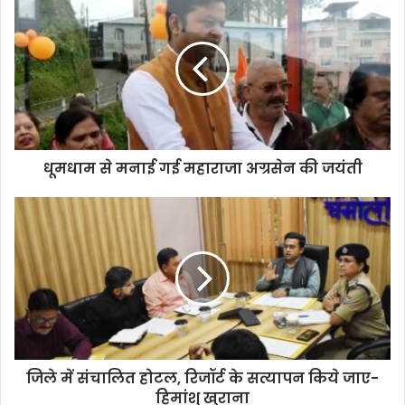
से
मनाई
गई
महाराजा
अग्रसेन
की
जयंती
धूमधाम से मनाई गई महाराजा अग्रसेन की जयंती
जिले
में
संचालित
होटल,
रिजॉर्ट
के
सत्यापन
किये
जाए-
जिले में संचालित होटल, रिजॉर्ट के सत्यापन किये जाए-
हिमांशु
खुराना
हिमांशु खुराना