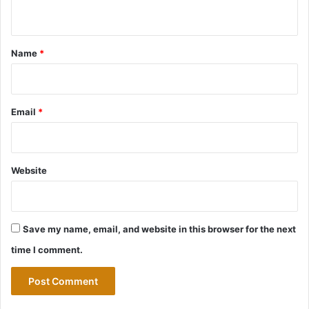
n
t
*
Name
*
Email
*
Website
Save my name, email, and website in this browser for the next
time I comment.