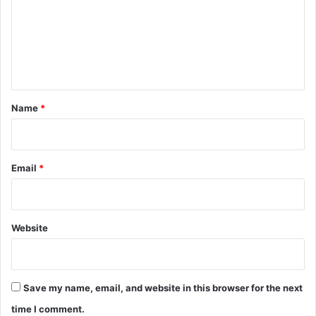
m
e
n
t
*
Name
*
Email
*
Website
Save my name, email, and website in this browser for the next
time I comment.