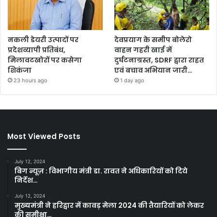
नकली डेयरी उत्पादों पर
देवप्रयाग के समीप बोलेरो
प्रदेशव्यापी प्रतिबंध,
वाहन गहरी खाई में
मिलावटखोरों पर कसेगा
दुर्घटनाग्रस्त, SDRF द्वारा राहत
शिकंजा
एवं बचाव अभियान जारी…
23 hours ago
1 day ago
Most Viewed Posts
July 12, 2024
बिग न्यूज़ : विभागीय मंत्री डा. रावत ने अधिकारियों को दिये
निर्देश…
July 12, 2024
मुख्यमंत्री ने हरिद्वार में कावड़ मेला 2024 की तैयारियों को लेकर
की समीक्षा…