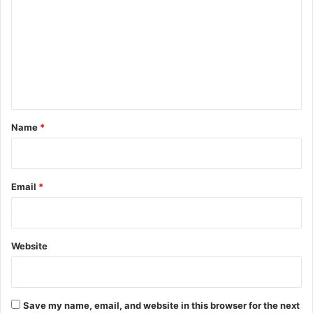
m
m
e
n
t
*
Name
*
Email
*
Website
Save my name, email, and website in this browser for the next