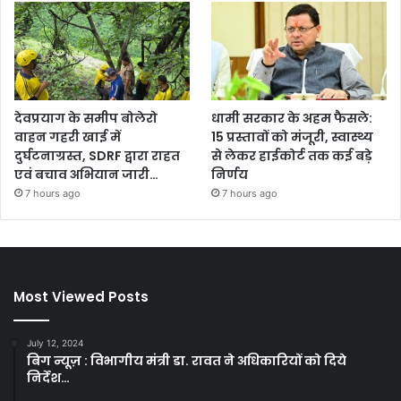
देवप्रयाग के समीप बोलेरो
धामी सरकार के अहम फैसले:
वाहन गहरी खाई में
15 प्रस्तावों को मंजूरी, स्वास्थ्य
दुर्घटनाग्रस्त, SDRF द्वारा राहत
से लेकर हाईकोर्ट तक कई बड़े
एवं बचाव अभियान जारी…
निर्णय
7 hours ago
7 hours ago
Most Viewed Posts
July 12, 2024
बिग न्यूज़ : विभागीय मंत्री डा. रावत ने अधिकारियों को दिये
निर्देश…