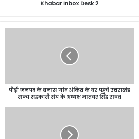
Khabar Inbox Desk 2
पौड़ी
जनपद
के
बनास
गांव
अंकित
के
घर
पहुंचे
पौड़ी जनपद के बनास गांव अंकित के घर पहुंचे उत्तराखंड
उत्तराखंड
राज्य
राज्य सहकारी संघ के अध्यक्ष मातवर सिंह रावत
सहकारी
संघ
बिल
के
लाओ
अध्यक्ष
ईनाम
मातवर
पाओ”
सिंह
स्कीम