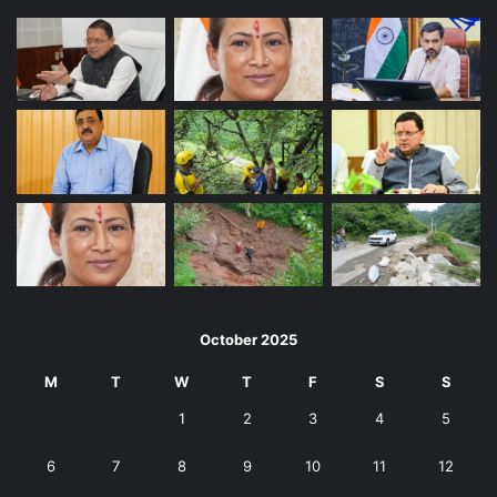
October 2025
M
T
W
T
F
S
S
1
2
3
4
5
6
7
8
9
10
11
12