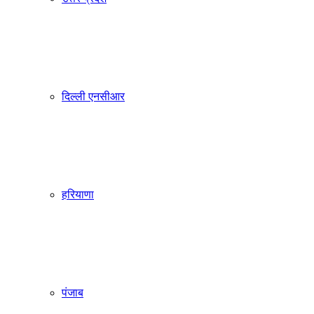
दिल्ली एनसीआर
हरियाणा
पंजाब