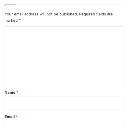
Your email address will not be published.
Required fields are
marked
*
C
o
m
m
e
n
t
*
Name
*
Email
*