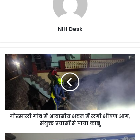
NIH Desk
गौरसाली
गांव
में
आवासीय
भवन
में
लगी
भीषण
आग,
गौरसाली गांव में आवासीय भवन में लगी भीषण आग,
संयुक्त
प्रयासों
संयुक्त प्रयासों से पाया काबू
से
पाया
डिजिटल