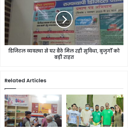
काबू
व्यवस्था
से
घर
बैठे
मिल
रही
सुविधा,
बुजुर्गों
डिजिटल व्यवस्था से घर बैठे मिल रही सुविधा, बुजुर्गों को
को
बड़ी
बड़ी राहत
राहत
Related Articles