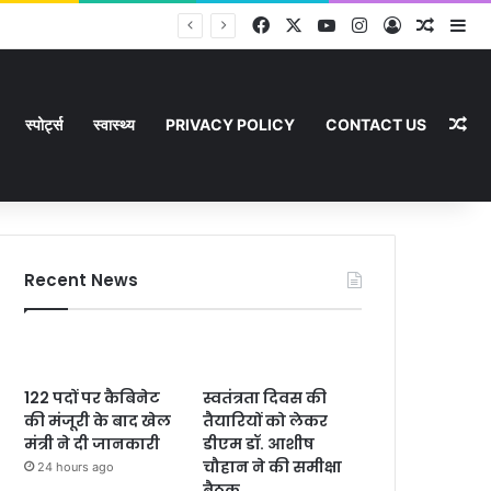
Facebook
X
YouTube
Instagram
Log In
Random
Si
Ra
स्पोर्ट्स
स्वास्थ्य
PRIVACY POLICY
CONTACT US
Recent News
122 पदों पर कैबिनेट
स्वतंत्रता दिवस की
की मंजूरी के बाद खेल
तैयारियों को लेकर
मंत्री ने दी जानकारी
डीएम डॉ. आशीष
चौहान ने की समीक्षा
24 hours ago
बैठक