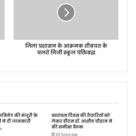
के
आक्रमक
तीबयत
के
चलते
निजी
स्कूल
जिला प्रशासन के आक्रमक तीबयत के
पंक्तिबद्ध
चलते निजी स्कूल पंक्तिबद्ध
कैबिनेट की मंजूरी के
स्वतंत्रता दिवस की तैयारियों को
री ने दी जानकारी
लेकर डीएम डॉ. आशीष चौहान ने
की समीक्षा बैठक
o
24 hours ago