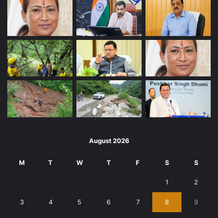
August 2026
M
T
W
T
F
S
S
1
2
3
4
5
6
7
8
9