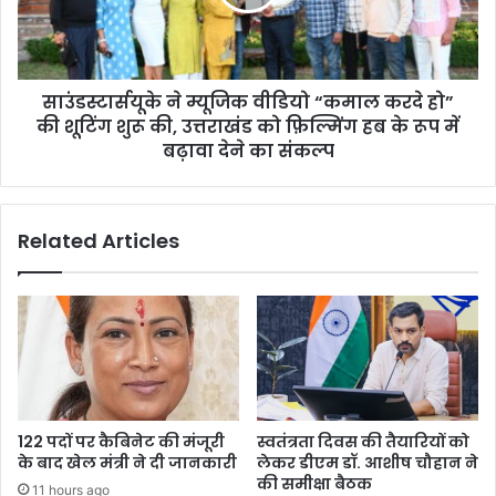
करदे
हो”
की
शूटिंग
साउंडस्टार्सयूके ने म्यूजिक वीडियो “कमाल करदे हो”
शुरू
की,
की शूटिंग शुरू की, उत्तराखंड को फ़िल्मिंग हब के रूप में
उत्तराखंड
बढ़ावा देने का संकल्प
को
फ़िल्मिंग
हब
Related Articles
के
रूप
में
बढ़ावा
देने
का
संकल्प
122 पदों पर कैबिनेट की मंजूरी
स्वतंत्रता दिवस की तैयारियों को
के बाद खेल मंत्री ने दी जानकारी
लेकर डीएम डॉ. आशीष चौहान ने
की समीक्षा बैठक
11 hours ago