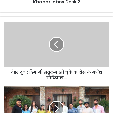
Khabar Inbox Desk 2
देहरादून
:
दिमागी
संतुलन
खो
चुके
कांग्रेस
के
गणेश
देहरादून : दिमागी संतुलन खो चुके कांग्रेस के गणेश
गोदियाल...
गोदियाल...
साउंडस्टार्सयूके
ने
म्यूजिक
वीडियो
“कमाल