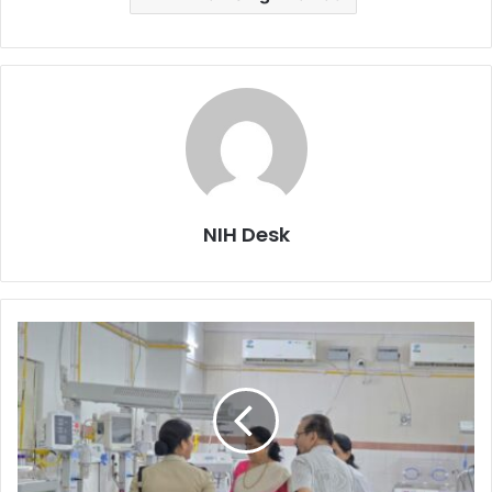
NIH Desk
ऋषिकेश
प्रसूता
मामले
में
सख्त
हुई
महिला