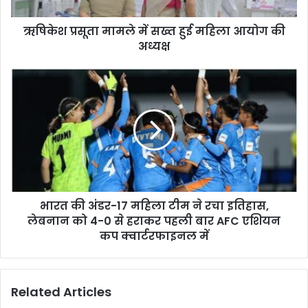
आयोग
की
ऋषिकेश प्रसूता मामले में सख्त हुई महिला आयोग की
अध्यक्ष
अध्यक्ष
भारत
की
अंडर-17
महिला
टीम
ने
रचा
इतिहास,
लेबनान
भारत की अंडर-17 महिला टीम ने रचा इतिहास,
को
4-
लेबनान को 4-0 से हराकर पहली बार AFC एशियन
0
कप क्वार्टरफाइनल में
से
हराकर
पहली
Related Articles
बार
AFC