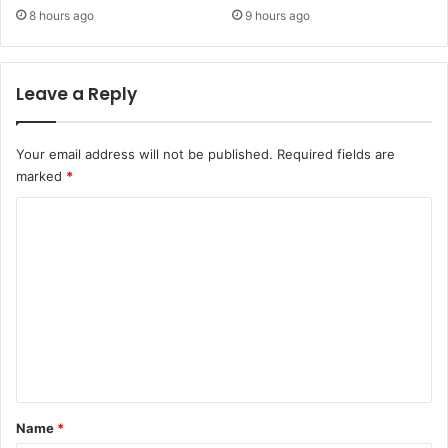
8 hours ago
9 hours ago
Leave a Reply
Your email address will not be published.
Required fields are
marked
*
C
o
m
m
e
n
t
*
Name
*