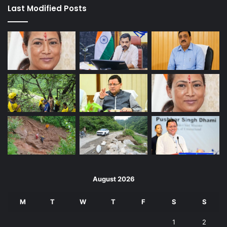
Last Modified Posts
August 2026
M
T
W
T
F
S
S
1
2