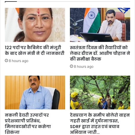
एशियन
कप
क्वार्टरफाइनल
में
122 पदों पर कैबिनेट की मंजूरी
स्वतंत्रता दिवस की तैयारियों को
के बाद खेल मंत्री ने दी जानकारी
लेकर डीएम डॉ. आशीष चौहान ने
की समीक्षा बैठक
8 hours ago
8 hours ago
नकली डेयरी उत्पादों पर
देवप्रयाग के समीप बोलेरो वाहन
प्रदेशव्यापी प्रतिबंध,
गहरी खाई में दुर्घटनाग्रस्त,
मिलावटखोरों पर कसेगा
SDRF द्वारा राहत एवं बचाव
शिकंजा
अभियान जारी…