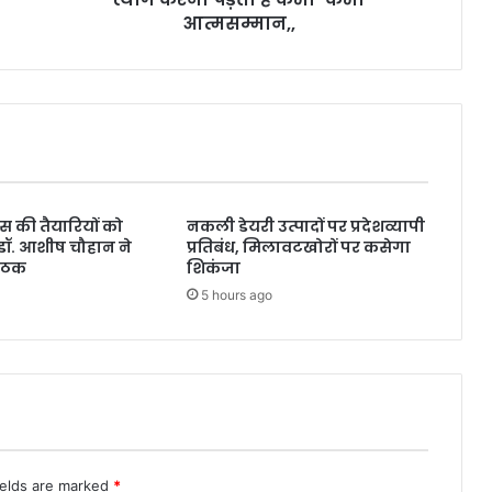
कभी-
आत्मसम्मान,,
कभी
आत्मसम्मान,,
िवस की तैयारियों को
नकली डेयरी उत्पादों पर प्रदेशव्यापी
डॉ. आशीष चौहान ने
प्रतिबंध, मिलावटखोरों पर कसेगा
बैठक
शिकंजा
5 hours ago
ields are marked
*