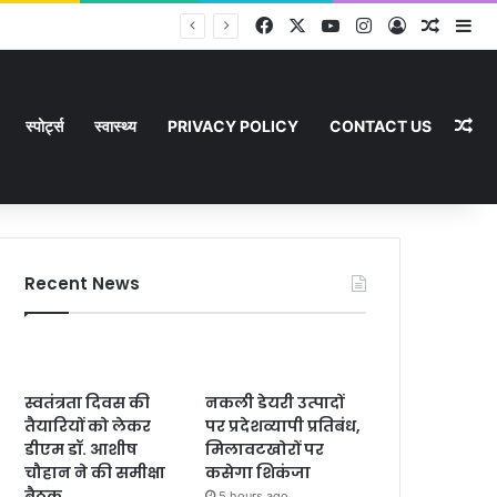
Facebook
X
YouTube
Instagram
Log In
Random
Si
Ra
स्पोर्ट्स
स्वास्थ्य
PRIVACY POLICY
CONTACT US
Recent News
स्वतंत्रता दिवस की
नकली डेयरी उत्पादों
तैयारियों को लेकर
पर प्रदेशव्यापी प्रतिबंध,
डीएम डॉ. आशीष
मिलावटखोरों पर
चौहान ने की समीक्षा
कसेगा शिकंजा
बैठक
5 hours ago