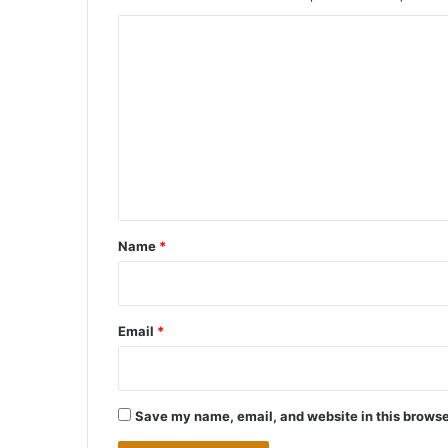
C
o
m
m
e
n
t
*
Name
*
Email
*
Save my name, email, and website in this browse