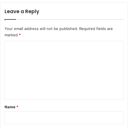
Leave a Reply
Your email address will not be published.
Required fields are
marked
*
C
o
m
m
e
n
t
*
Name
*