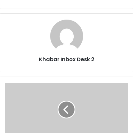
Khabar Inbox Desk 2
उत्तरकाशी:
आजादी
का
अमृत
महोत्सव:
DM
दीक्षित
ने