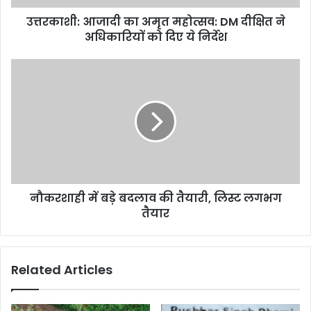
अधिकारियों
उत्तरकाशी: आजादी का अमृत महोत्सव: DM दीक्षित ने
को
दिए
अधिकारियों को दिए ये निर्देश
ये
निर्देश
नौकरशाही
में
बड़े
बदलाव
की
तैयारी,
लिस्ट
लगभग
तैयार
नौकरशाही में बड़े बदलाव की तैयारी, लिस्ट लगभग
तैयार
Related Articles