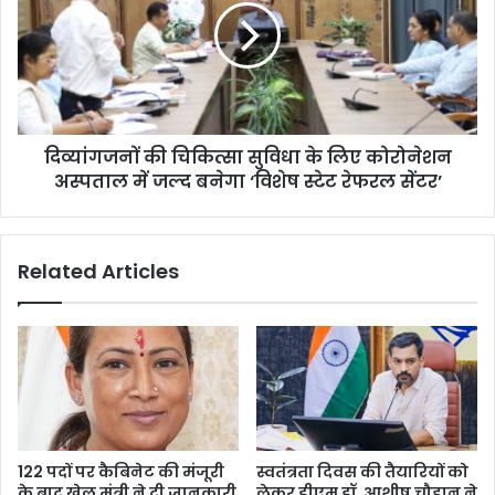
सुविधा
के
लिए
कोरोनेशन
अस्पताल
में
दिव्यांगजनों की चिकित्सा सुविधा के लिए कोरोनेशन
जल्द
बनेगा
अस्पताल में जल्द बनेगा ‘विशेष स्टेट रेफरल सेंटर’
‘विशेष
स्टेट
रेफरल
Related Articles
सेंटर’
122 पदों पर कैबिनेट की मंजूरी
स्वतंत्रता दिवस की तैयारियों को
के बाद खेल मंत्री ने दी जानकारी
लेकर डीएम डॉ. आशीष चौहान ने