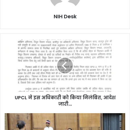
NIH Desk
UPCL
ने
इस
अधिकारी
को
किया
निलंबित,
आदेश
जारी...
UPCL ने इस अधिकारी को किया निलंबित, आदेश
जारी...
दिव्यांगजनों
की
चिकित्सा