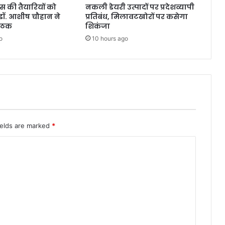
िवस की तैयारियों को
नकली डेयरी उत्पादों पर प्रदेशव्यापी
डॉ. आशीष चौहान ने
प्रतिबंध, मिलावटखोरों पर कसेगा
बैठक
शिकंजा
o
10 hours ago
ields are marked
*