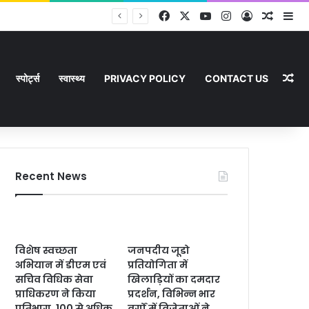
Facebook
X
YouTube
Instagram
Log In
Random
Si
ा
Ra
स्पोर्ट्स
स्वास्थ्य
PRIVACY POLICY
CONTACT US
Recent News
विशेष स्वच्छता
जनपदीय जूडो
अभियान में डीएम एवं
प्रतियोगिता में
सचिव विधिक सेवा
खिलाड़ियों का दमदार
प्राधिकरण ने किया
प्रदर्शन, विभिन्न भार
प्रतिभाग, 100 से अधिक
वर्गों में विजेताओं ने