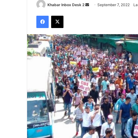
Send
Khabar Inbox Desk 2
September 7, 2022
La
an
Facebook
X
email