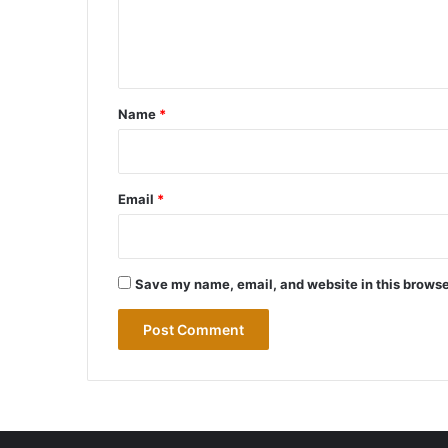
e
n
t
*
Name
*
Email
*
Save my name, email, and website in this browse