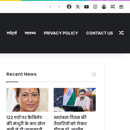
Facebook
X
YouTube
Instagram
Log In
Random
Si
Ra
स्पोर्ट्स
स्वास्थ्य
PRIVACY POLICY
CONTACT US
Recent News
122 पदों पर कैबिनेट
स्वतंत्रता दिवस की
की मंजूरी के बाद खेल
तैयारियों को लेकर
मंत्री ने दी जानकारी
डीएम डॉ. आशीष