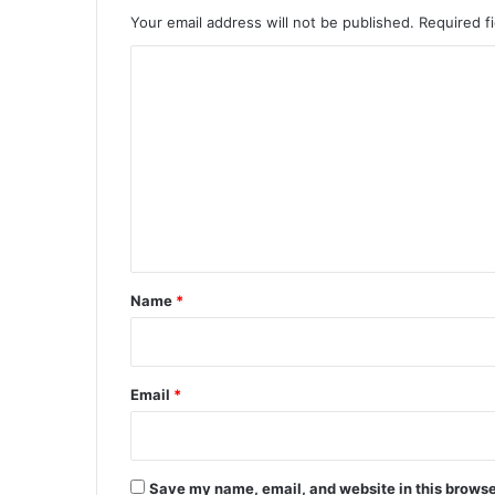
Your email address will not be published.
Required f
C
o
m
m
e
n
t
*
Name
*
Email
*
Save my name, email, and website in this browse