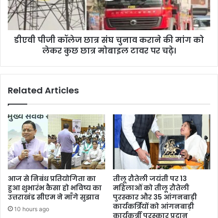
कराने
की
मांग
डीएवी पीजी कॉलेज छात्र संघ चुनाव कराने की मांग को
को
लेकर
लेकर कुछ छात्र मोबाइल टावर पर चढ़े।
कुछ
छात्र
मोबाइल
Related Articles
टावर
पर
चढ़े।
आज से निबंध प्रतियोगिता का
तीलू रौतेली जयंती पर 13
हुआ शुभारंभ कैसा हो भविष्य का
महिलाओं को तीलू रौतेली
उत्तराखंड सीएम ने माँगे सुझाव
पुरस्कार और 35 आंगनबाड़ी
कार्यकर्त्रियों को आंगनबाड़ी
10 hours ago
कार्यकर्त्री पुरस्कार प्रदान