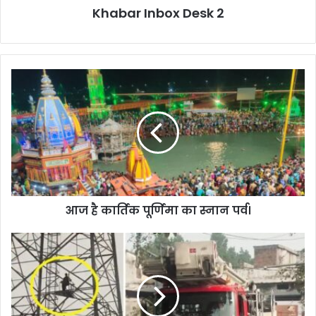
Khabar Inbox Desk 2
आज
है
कार्तिक
पूर्णिमा
का
स्नान
पर्व।
आज है कार्तिक पूर्णिमा का स्नान पर्व।
डीएवी
पीजी
कॉलेज
छात्र
संघ
चुनाव