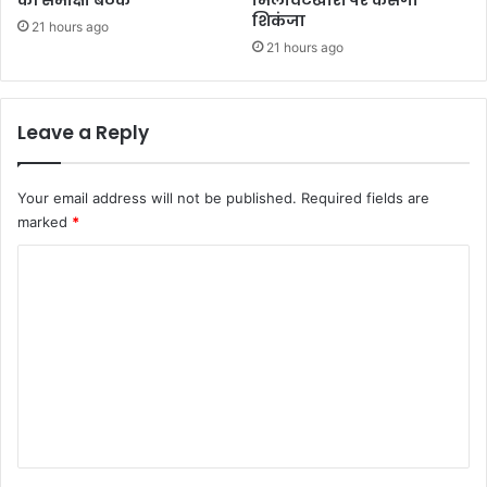
की समीक्षा बैठक
मिलावटखोरों पर कसेगा
शिकंजा
21 hours ago
21 hours ago
Leave a Reply
Your email address will not be published.
Required fields are
marked
*
C
o
m
m
e
n
t