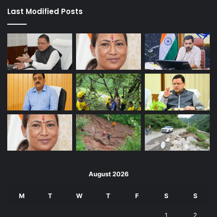
Last Modified Posts
August 2026
M
T
W
T
F
S
S
1
2