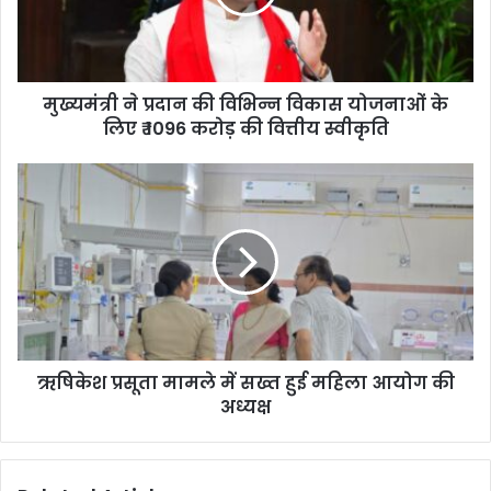
विकास
योजनाओं
के
लिए
मुख्यमंत्री ने प्रदान की विभिन्न विकास योजनाओं के
₹
1096
लिए ₹ 1096 करोड़ की वित्तीय स्वीकृति
करोड़
की
ऋषिकेश
वित्तीय
प्रसूता
स्वीकृति
मामले
में
सख्त
हुई
महिला
आयोग
की
ऋषिकेश प्रसूता मामले में सख्त हुई महिला आयोग की
अध्यक्ष
अध्यक्ष