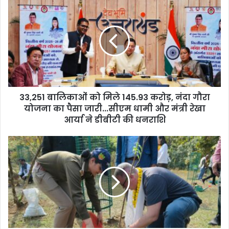
बालिकाओं
को
मिले
145.93
करोड़,
नंदा
गौरा
योजना
33,251 बालिकाओं को मिले 145.93 करोड़, नंदा गौरा
का
पैसा
योजना का पैसा जारी...सीएम धामी और मंत्री रेखा
जारी...सीएम
आर्या ने डीबीटी की धनराशि
धामी
और
जल
मंत्री
संरक्षण
रेखा
मॉडल
आर्या
देखने
ने
पुरोहितवाला
डीबीटी
पहुंचा
की
आईयूसीएन
धनराशि
का
अंतराष्ट्रीय