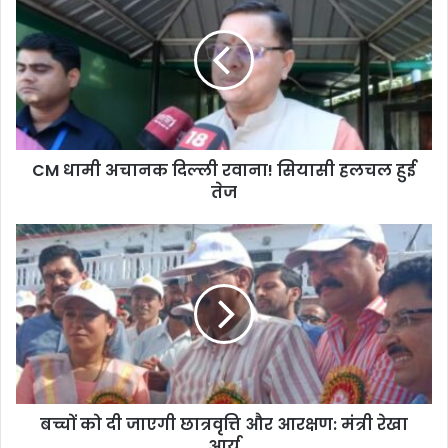
अचानक
दिल्ली
रवाना!
सियासी
हलचल
हुई
तेज
CM धामी अचानक दिल्ली रवाना! सियासी हलचल हुई
तेज
बच्चों
को
दी
जाएगी
छात्रवृत्ति
और
आरक्षण:
मंत्री
रेखा
बच्चों को दी जाएगी छात्रवृत्ति और आरक्षण: मंत्री रेखा
आर्य
आर्य