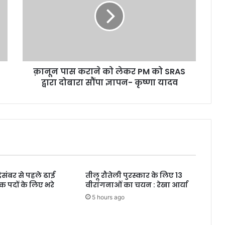
को
लेकर
PM
को
SRAS
द्वारा
क़ानून पास कराने को लेकर PM को SRAS
दोबारा
सौंपा
द्वारा दोबारा सौंपा ज्ञापन- कृष्णा यादव
ज्ञापन-
कृष्णा
यादव
दिसंबर से पहले ढाई
तीलू रौतेली पुरस्कार के लिए 13
क पदों के लिए भरे
वीरांगनाओं का चयन : रेखा आर्या
5 hours ago