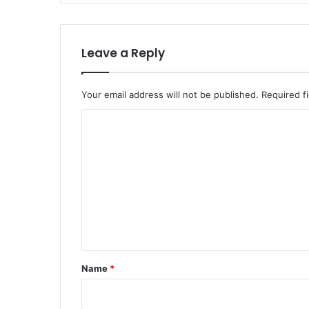
Leave a Reply
Your email address will not be published.
Required f
C
o
m
m
e
n
t
*
Name
*