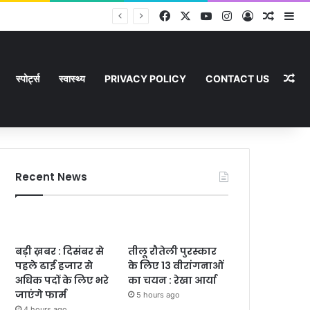
Facebook
X
YouTube
Instagram
Log In
Random
Si
Ra
स्पोर्ट्स
स्वास्थ्य
PRIVACY POLICY
CONTACT US
Recent News
बड़ी ख़बर : दिसंबर से
तीलू रौतेली पुरस्कार
पहले ढाई हजार से
के लिए 13 वीरांगनाओं
अधिक पदों के लिए भरे
का चयन : रेखा आर्या
जाएंगे फार्म
5 hours ago
4 hours ago