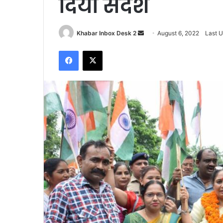
दिया संदेश
Send
Khabar Inbox Desk 2
August 6, 2022
Last U
an
Facebook
X
email