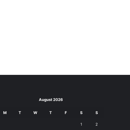
August 2026
M
T
W
T
F
S
S
1
2