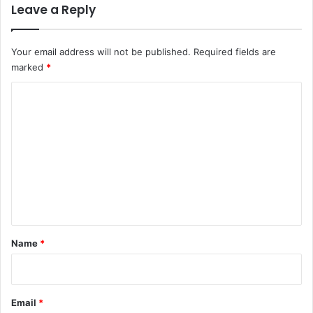
Leave a Reply
Your email address will not be published.
Required fields are
marked
*
C
o
m
m
e
n
t
*
Name
*
Email
*