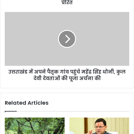
रबर
प्रेरित
कटर
चॉकलेट
उत्तराखंड
देकर
में
शिक्षित
अपने
होने
पैतृक
के
गांव
लिए
पहुंचे
किया
महेंद्र
प्रेरित
सिंह
धोनी,
उत्तराखंड में अपने पैतृक गांव पहुंचे महेंद्र सिंह धोनी, कुल
कुल
देवी‌
देवी‌ देवताओं की पूजा अर्चना की
देवताओं
की
पूजा
Related Articles
अर्चना
की