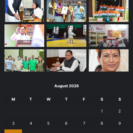
August 2026
M
T
W
T
F
S
S
1
2
3
4
5
6
7
8
9