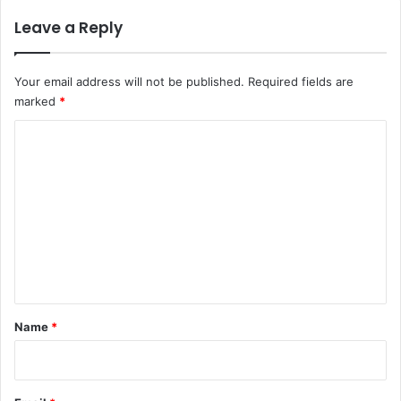
Leave a Reply
Your email address will not be published.
Required fields are
marked
*
C
o
m
m
e
n
t
*
Name
*