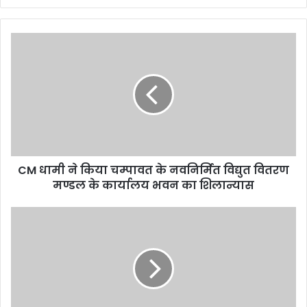
CM
धामी
ने
किया
चम्पावत
के
नवनिर्मित
विद्युत
वितरण
CM धामी ने किया चम्पावत के नवनिर्मित विद्युत वितरण
मण्डल
के
मण्डल के कार्यालय भवन का शिलान्यास
कार्यालय
भवन
खरसाली
का
के
शिलान्यास
यमुना
मन्दिर
पहुँची
शीतकालीन
चारधाम