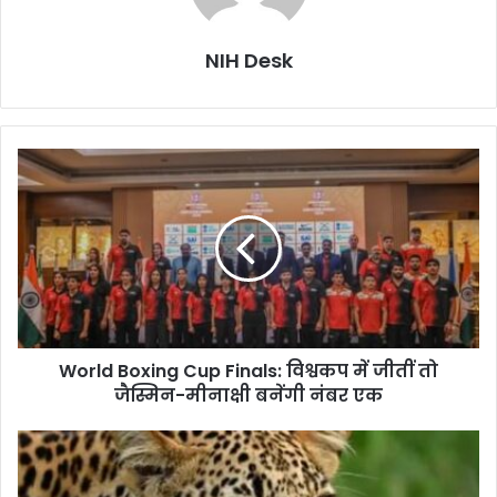
NIH Desk
World
Boxing
Cup
Finals:
विश्वकप
में
जीतीं
तो
जैस्मिन-
World Boxing Cup Finals: विश्वकप में जीतीं तो
मीनाक्षी
बनेंगी
जैस्मिन-मीनाक्षी बनेंगी नंबर एक
नंबर
एक
गुलदार
ने
गौशाला