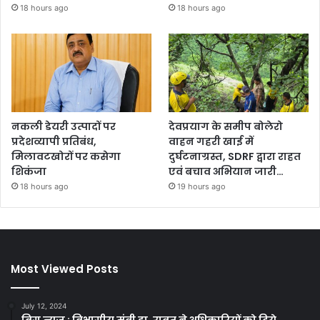
18 hours ago
18 hours ago
नकली डेयरी उत्पादों पर
देवप्रयाग के समीप बोलेरो
प्रदेशव्यापी प्रतिबंध,
वाहन गहरी खाई में
मिलावटखोरों पर कसेगा
दुर्घटनाग्रस्त, SDRF द्वारा राहत
शिकंजा
एवं बचाव अभियान जारी…
18 hours ago
19 hours ago
Most Viewed Posts
July 12, 2024
बिग न्यूज़ : विभागीय मंत्री डा. रावत ने अधिकारियों को दिये