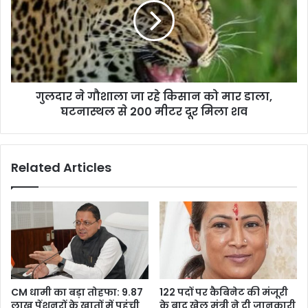
जा
रहे
किसान
को
मार
डाला,
गुलदार ने गौशाला जा रहे किसान को मार डाला,
घटनास्थल
से
घटनास्थल से 200 मीटर दूर मिला शव
200
मीटर
दूर
Related Articles
मिला
शव
CM धामी का बड़ा तोहफा: 9.87
122 पदों पर कैबिनेट की मंजूरी
लाख पेंशनरों के खातों में पहुंची
के बाद खेल मंत्री ने दी जानकारी