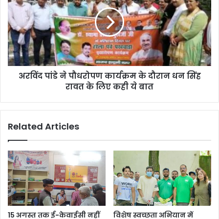
ने
पौधरोपण
कार्यक्रम
के
दौरान
धन
सिंह
अरविंद पांडे ने पौधरोपण कार्यक्रम के दौरान धन सिंह
रावत
के
रावत के लिए कही ये बात
लिए
कही
ये
Related Articles
बात
15 अगस्त तक ई-केवाईसी नहीं
विशेष स्वच्छता अभियान में