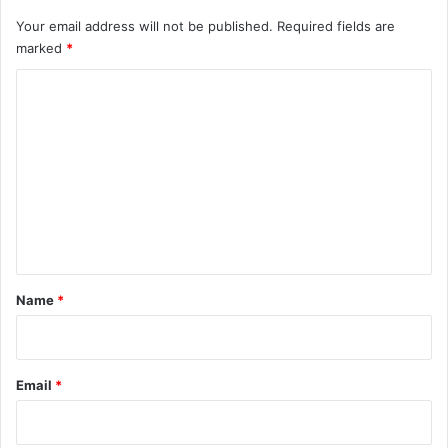
Your email address will not be published.
Required fields are
marked
*
C
o
m
m
e
n
t
*
Name
*
Email
*