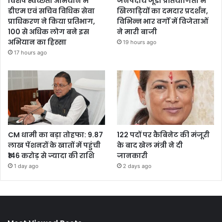
विशेष स्वच्छता अभियान में
जनपदीय जूडो प्रतियोगिता में
डीएम एवं सचिव विधिक सेवा
खिलाड़ियों का दमदार प्रदर्शन,
प्राधिकरण ने किया प्रतिभाग,
विभिन्न भार वर्गों में विजेताओं
100 से अधिक लोग बने इस
ने मारी बाजी
अभियान का हिस्सा
19 hours ago
17 hours ago
CM धामी का बड़ा तोहफा: 9.87
122 पदों पर कैबिनेट की मंजूरी
लाख पेंशनरों के खातों में पहुंची
के बाद खेल मंत्री ने दी
₹146 करोड़ से ज्यादा की राशि
जानकारी
1 day ago
2 days ago