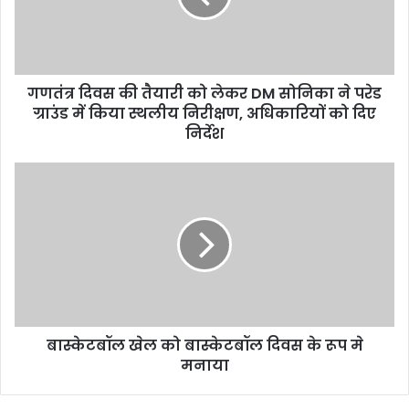
लेकर
DM
सोनिका
ने
गणतंत्र दिवस की तैयारी को लेकर DM सोनिका ने परेड
परेड
ग्राउंड
ग्राउंड में किया स्थलीय निरीक्षण, अधिकारियों को दिए
में
निर्देश
किया
स्थलीय
बास्केटबॉल
निरीक्षण,
खेल
अधिकारियों
को
को
बास्केटबॉल
दिए
दिवस
निर्देश
के
रूप
मे
मनाया
बास्केटबॉल खेल को बास्केटबॉल दिवस के रूप मे
मनाया