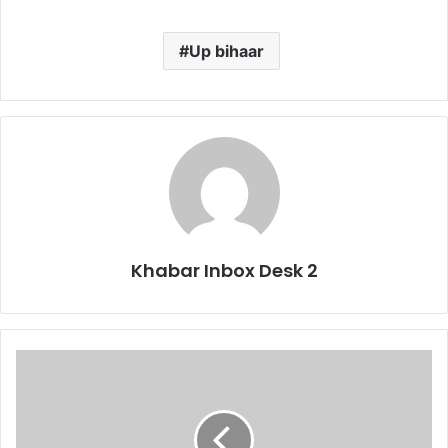
Up bihaar
Khabar Inbox Desk 2
गणतंत्र
दिवस
की
तैयारी
को