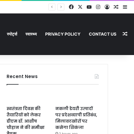
Facebook
X
YouTube
Instagram
Log In
Random
Si
Ra
स्पोर्ट्स
स्वास्थ्य
PRIVACY POLICY
CONTACT US
Recent News
स्वतंत्रता दिवस की
नकली डेयरी उत्पादों
तैयारियों को लेकर
पर प्रदेशव्यापी प्रतिबंध,
डीएम डॉ. आशीष
मिलावटखोरों पर
चौहान ने की समीक्षा
कसेगा शिकंजा
बैठक
2 hours ago