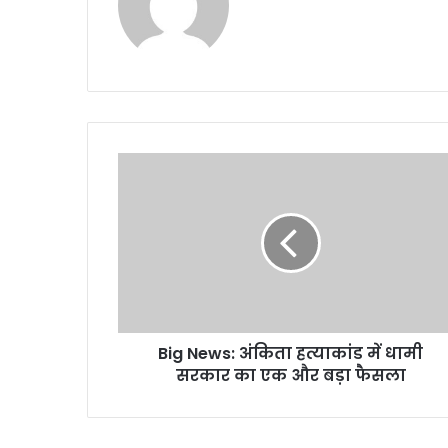
Big
News:
अंकिता
हत्याकांड
में
धामी
सरकार
का
एक
Big News: अंकिता हत्याकांड में धामी
और
बड़ा
सरकार का एक और बड़ा फैसला
फैसला