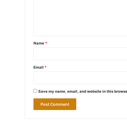
m
e
n
t
*
Name
*
Email
*
Save my name, email, and website in this browse