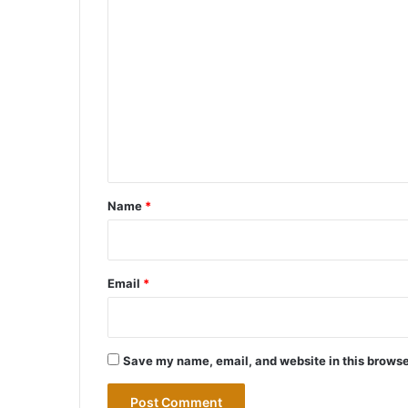
C
o
m
m
e
n
t
*
Name
*
Email
*
Save my name, email, and website in this browse