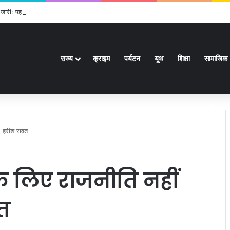
जारी: पहले ही राउंड में आयुष शेट्टी की विश्व चैंपियन शी यूकी से टक्कर, सिंधू-लक्ष्य को राहत
राज्य
क्राइम
पर्यटन
यूथ
शिक्षा
सामाजिक
ं: हरीश रावत
 के लिए राजनीति नहीं
वत