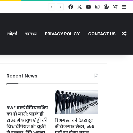
Facebook
X
YouTube
Instagram
Log In
Random
Si
Ra
स्पोर्ट्स
स्वास्थ्य
PRIVACY POLICY
CONTACT US
Recent News
BWF वर्ल्ड चैंपियनशिप
का ड्रॉ जारी: पहले ही
11 अगस्त को देहरादून
राउंड में आयुष शेट्टी की
में रोजगार मेला, 559
विश्व चैंपियन शी यूकी
पदों पर होगा चयन
से टक्कर, सिंधू-लक्ष्य